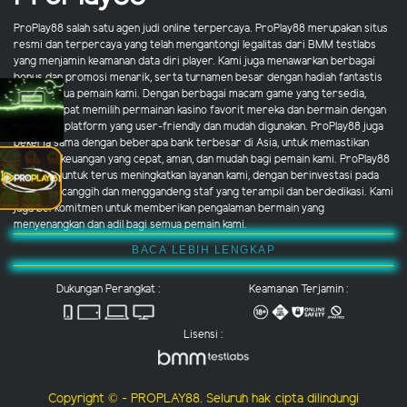
ProPlay88 salah satu agen judi online terpercaya. ProPlay88 merupakan situs
resmi dan terpercaya yang telah mengantongi legalitas dari BMM testlabs
yang menjamin keamanan data diri player. Kami juga menawarkan berbagai
bonus dan promosi menarik, serta turnamen besar dengan hadiah fantastis
untuk semua pemain kami. Dengan berbagai macam game yang tersedia,
pemain dapat memilih permainan kasino favorit mereka dan bermain dengan
nyaman di platform yang user-friendly dan mudah digunakan. ProPlay88 juga
bekerja sama dengan beberapa bank terbesar di Asia, untuk memastikan
transaksi keuangan yang cepat, aman, dan mudah bagi pemain kami. ProPlay88
berusaha untuk terus meningkatkan layanan kami, dengan berinvestasi pada
teknologi canggih dan menggandeng staf yang terampil dan berdedikasi. Kami
juga berkomitmen untuk memberikan pengalaman bermain yang
menyenangkan dan adil bagi semua pemain kami.
BACA LEBIH LENGKAP
Dukungan Perangkat :
Keamanan Terjamin :
Lisensi :
Copyright © - PROPLAY88. Seluruh hak cipta dilindungi